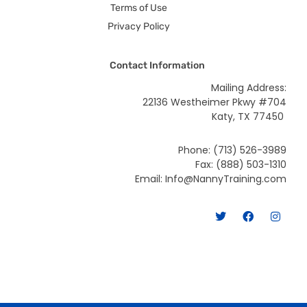
Terms of Use
Privacy Policy
Contact Information
Mailing Address:
22136 Westheimer Pkwy #704
Katy, TX 77450
Phone: (713) 526-3989
Fax: (888) 503-1310
Email: Info@NannyTraining.com
T
F
I
w
a
n
i
c
s
t
e
t
t
b
a
e
o
g
r
o
r
k
a
m