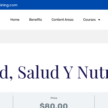
ining.com
Home
Benefits
Content Areas
Courses
d, Salud Y Nut
Price
$80.00