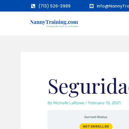
Skip
(713) 526-3989
info@NannyTra
to
content
Segurida
By
Michelle LaRowe
/
February 10, 2021
Current Status
NOT ENROLLED