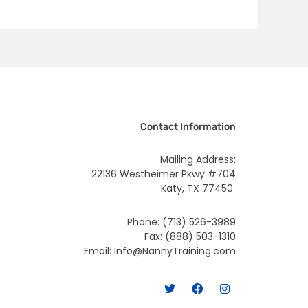
Contact Information
Mailing Address:
22136 Westheimer Pkwy #704
Katy, TX 77450
Phone: (713) 526-3989
Fax: (888) 503-1310
Email: Info@NannyTraining.com
T
F
I
w
a
n
i
c
s