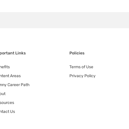
portant Links
Policies
nefits
Terms of Use
ntent Areas
Privacy Policy
nny Career Path
out
sources
ntact Us