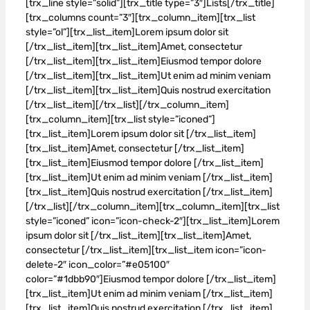
[trx_line style=”solid”][trx_title type=”3″]Lists[/trx_title]
[trx_columns count=”3″][trx_column_item][trx_list
style=”ol”][trx_list_item]Lorem ipsum dolor sit
[/trx_list_item][trx_list_item]Amet, consectetur
[/trx_list_item][trx_list_item]Eiusmod tempor dolore
[/trx_list_item][trx_list_item]Ut enim ad minim veniam
[/trx_list_item][trx_list_item]Quis nostrud exercitation
[/trx_list_item][/trx_list][/trx_column_item]
[trx_column_item][trx_list style=”iconed”]
[trx_list_item]Lorem ipsum dolor sit [/trx_list_item]
[trx_list_item]Amet, consectetur [/trx_list_item]
[trx_list_item]Eiusmod tempor dolore [/trx_list_item]
[trx_list_item]Ut enim ad minim veniam [/trx_list_item]
[trx_list_item]Quis nostrud exercitation [/trx_list_item]
[/trx_list][/trx_column_item][trx_column_item][trx_list
style=”iconed” icon=”icon-check-2″][trx_list_item]Lorem
ipsum dolor sit [/trx_list_item][trx_list_item]Amet,
consectetur [/trx_list_item][trx_list_item icon=”icon-
delete-2″ icon_color=”#e05100″
color=”#1dbb90″]Eiusmod tempor dolore [/trx_list_item]
[trx_list_item]Ut enim ad minim veniam [/trx_list_item]
[trx_list_item]Quis nostrud exercitation [/trx_list_item]