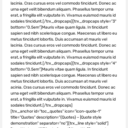
lacinia. Cras cursus eros vel commodo tincidunt. Donec ac
urna eget velit bibendum aliquam. Phasellus tempor urna
erat, a fringilla elit vulputate in. Vivamus euismod mauris id
sodales tincidunt.[/trx_dropcaps][trx_dropcaps style=”3″
bottom=”0.5em”]Mauris vitae quam ligula. In tincidunt
sapien sed nibh scelerisque congue. Maecenas ut libero eu
metus tincidunt lobortis. Duis accumsan at mauris vel
lacinia. Cras cursus eros vel commodo tincidunt. Donec ac
urna eget velit bibendum aliquam. Phasellus tempor urna
erat, a fringilla elit vulputate in. Vivamus euismod mauris id
sodales tincidunt.[/trx_dropcaps][trx_dropcaps style=”4″
bottom=”0.5em”]Mauris vitae quam ligula. In tincidunt
sapien sed nibh scelerisque congue. Maecenas ut libero eu
metus tincidunt lobortis. Duis accumsan at mauris vel
acinia. Cras cursus eros vel commodo tincidunt. Donec ac
urna eget velit bibendum aliquam. Phasellus tempor urna
erat, a fringilla elit vulputate in. Vivamus euismod mauris id
sodales tincidunt.[/trx_dropcaps]
[trx_anchor id=”toc_quotes” icon=”icon-quote-1″
title=”Quotes” description=”{Quotes} – |Quote style
demonstration” separator=”no”][trx_line style=”solid”]