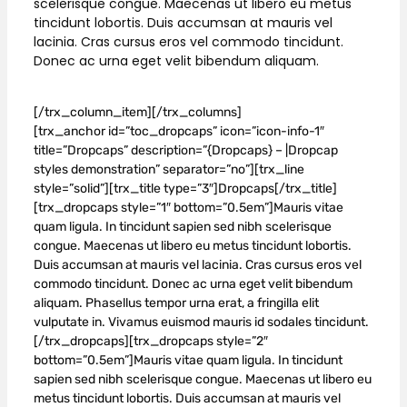
scelerisque congue. Maecenas ut libero eu metus
tincidunt lobortis. Duis accumsan at mauris vel
lacinia. Cras cursus eros vel commodo tincidunt.
Donec ac urna eget velit bibendum aliquam.
[/trx_column_item][/trx_columns]
[trx_anchor id=”toc_dropcaps” icon=”icon-info-1″
title=”Dropcaps” description=”{Dropcaps} – |Dropcap
styles demonstration” separator=”no”][trx_line
style=”solid”][trx_title type=”3″]Dropcaps[/trx_title]
[trx_dropcaps style=”1″ bottom=”0.5em”]Mauris vitae
quam ligula. In tincidunt sapien sed nibh scelerisque
congue. Maecenas ut libero eu metus tincidunt lobortis.
Duis accumsan at mauris vel lacinia. Cras cursus eros vel
commodo tincidunt. Donec ac urna eget velit bibendum
aliquam. Phasellus tempor urna erat, a fringilla elit
vulputate in. Vivamus euismod mauris id sodales tincidunt.
[/trx_dropcaps][trx_dropcaps style=”2″
bottom=”0.5em”]Mauris vitae quam ligula. In tincidunt
sapien sed nibh scelerisque congue. Maecenas ut libero eu
metus tincidunt lobortis. Duis accumsan at mauris vel