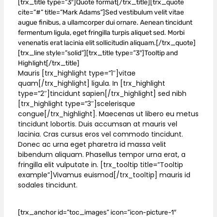
[trx_title type=”3″]Quote format[/trx_title][trx_quote
cite=”#” title=”Mark Adams”]Sed vestibulum velit vitae
augue finibus, a ullamcorper dui ornare. Aenean tincidunt
fermentum ligula, eget fringilla turpis aliquet sed. Morbi
venenatis erat lacinia elit sollicitudin aliquam.[/trx_quote]
[trx_line style=”solid”][trx_title type=”3″]Tooltip and
Highlight[/trx_title]
Mauris [trx_highlight type=”1″]vitae
quam[/trx_highlight] ligula. In [trx_highlight
type=”2″]tincidunt sapien[/trx_highlight] sed nibh
[trx_highlight type=”3″]scelerisque
congue[/trx_highlight]. Maecenas ut libero eu metus
tincidunt lobortis. Duis accumsan at mauris vel
lacinia. Cras cursus eros vel commodo tincidunt.
Donec ac urna eget pharetra id massa velit
bibendum aliquam. Phasellus tempor urna erat, a
fringilla elit vulputate in. [trx_tooltip title=”Tooltip
example”]Vivamus euismod[/trx_tooltip] mauris id
sodales tincidunt.
[trx_anchor id=”toc_images” icon=”icon-picture-1″