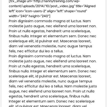
[trx_image url=”http://nannytraining.com/wp-
content/uploads/2014/10/post_video.jpg” title=”Aligned
left” icon=”icon-users-2″ align=”left” shape=”round”
width=”240″ height=”240″]
Proin dignissim commodo magna at luctus. Nam
molestie justo augue, nec eleifend urna laoreet non.
Proin ut nulla egestas, hendrerit urna scelerisque,
finibus nulla. Integer et elementum sem. Donec nec
scelerisque elit, id pulvinar est. Maecenas laoreet,
diam vel venenatis molestie, nunc augue tempus
felis, nec efficitur dui leo a tellus.
Proin dignissim commodo magna at luctus. Nam
molestie justo augue, nec eleifend urna laoreet non.
Proin ut nulla egestas, hendrerit urna scelerisque,
finibus nulla. Integer et elementum sem. Donec nec
scelerisque elit, id pulvinar est. Maecenas laoreet,
diam vel venenatis molestie, nunc augue tempus
felis, nec efficitur dui leo a tellus. Nam molestie justo
augue, nec eleifend urna laoreet non. Proin ut nulla
egestas, hendrerit urna scelerisque, finibus nulla.
Integer et elementum sem. Donec nec scelerisque
elit, id pulvinar est. Maecenas laoreet, diam vel