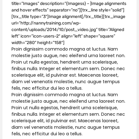
title=”Images” description=”{Imagess} – |Image alignments
and hover effects” separator=”no”][trx_line style=”solid”]
[trx_title type=”3″]Image alignment[/trx_title][trx_image
url=”http://nannytraining.com/wp-
content/uploads/2014/10/post_video.jpg” title=”Aligned
left” icon=”icon-users-2″ align=”left” shape=”square”
width=”280″ height=”158″]
Proin dignissim commodo magna at luctus. Nam
molestie justo augue, nec eleifend urna laoreet non.
Proin ut nulla egestas, hendrerit urna scelerisque,
finibus nulla. Integer et elementum sem. Donec nec
scelerisque elit, id pulvinar est. Maecenas laoreet,
diam vel venenatis molestie, nunc augue tempus
felis, nec efficitur dui leo a tellus.
Proin dignissim commodo magna at luctus. Nam
molestie justo augue, nec eleifend urna laoreet non.
Proin ut nulla egestas, hendrerit urna scelerisque,
finibus nulla. Integer et elementum sem. Donec nec
scelerisque elit, id pulvinar est. Maecenas laoreet,
diam vel venenatis molestie, nunc augue tempus
felis, nec efficitur dui leo a tellus.