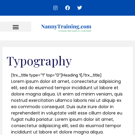
Skip
I
F
T
to
n
a
w
s
c
i
content
t
e
t
a
b
t
g
o
e
r
o
r
Content Areas
a
k
m
Typography
[trx_title type=”1″ top=”0″]Heading 1[/trx_title]
Lorem ipsum dolor sit amet, consectetur adipisicing
elit, sed do eiusmod tempor incididunt ut labore et
dolore magna aliqua. Ut enim ad minim veniam, quis
nostrud exercitation ullamco laboris nisi ut aliquip ex
ea commodo consequat. Duis aute irure dolor in
reprehenderit in voluptate velit esse cillum dolore eu
fugiat nulla pariatur. Lorem ipsum dolor sit amet,
consectetur adipisicing elit, sed do eiusmod tempor
incididunt ut labore et dolore magna aliqua.