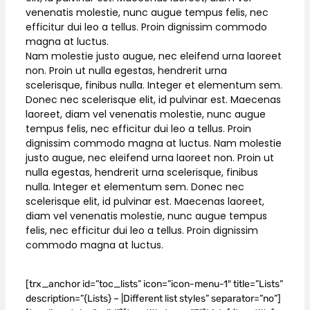
venenatis molestie, nunc augue tempus felis, nec
efficitur dui leo a tellus. Proin dignissim commodo
magna at luctus.
Nam molestie justo augue, nec eleifend urna laoreet
non. Proin ut nulla egestas, hendrerit urna
scelerisque, finibus nulla. Integer et elementum sem.
Donec nec scelerisque elit, id pulvinar est. Maecenas
laoreet, diam vel venenatis molestie, nunc augue
tempus felis, nec efficitur dui leo a tellus. Proin
dignissim commodo magna at luctus. Nam molestie
justo augue, nec eleifend urna laoreet non. Proin ut
nulla egestas, hendrerit urna scelerisque, finibus
nulla. Integer et elementum sem. Donec nec
scelerisque elit, id pulvinar est. Maecenas laoreet,
diam vel venenatis molestie, nunc augue tempus
felis, nec efficitur dui leo a tellus. Proin dignissim
commodo magna at luctus.
[trx_anchor id=”toc_lists” icon=”icon-menu-1″ title=”Lists”
description=”{Lists} – |Different list styles” separator=”no”]