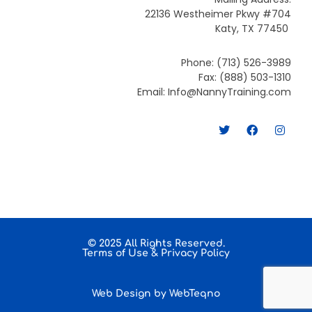
22136 Westheimer Pkwy #704
Katy, TX 77450
Phone: (713) 526-3989
Fax: (888) 503-1310
Email: Info@NannyTraining.com
T
F
I
w
a
n
i
c
s
t
e
t
t
b
a
e
o
g
r
o
r
k
a
m
© 2025 All Rights Reserved.
Terms of Use
&
Privacy Policy
Web Design by
WebTeqno